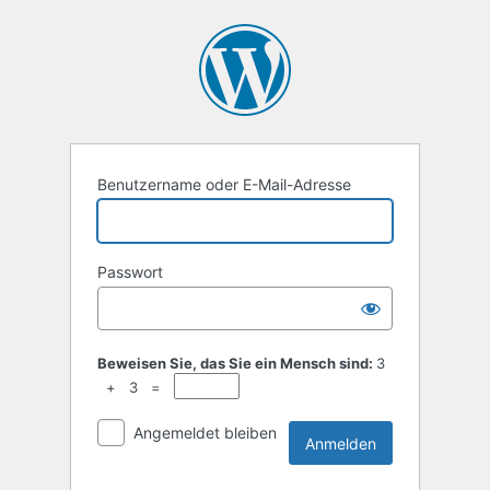
Benutzername oder E-Mail-Adresse
Passwort
Alternative:
Beweisen Sie, das Sie ein Mensch sind:
3
+ 3 =
Angemeldet bleiben
Alternative: